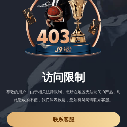
访问限制
尊敬的用户，由于相关法律限制，您所在地区无法访问J9产品，对
此造成的不便，我们深表歉意，您如有疑问请联系客服。
联系客服