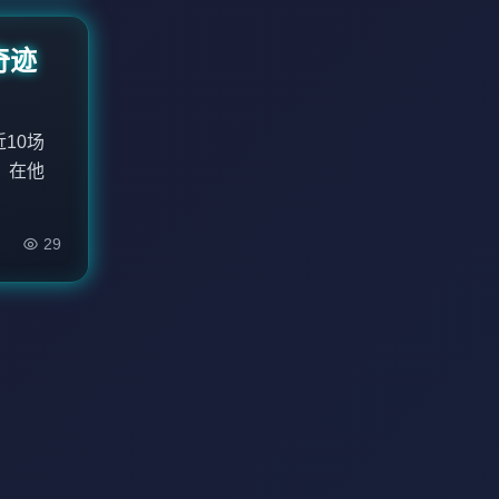
奇迹
10场
，在他
29