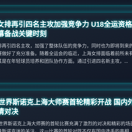
女排再引四名主攻加强竞争力 U18全运资
幕备战关键时刻
排再引四名主攻，加强了整体队伍的竞争力，同时也为即将到来的
赛做好了充分准备。随着全运会的临近，上海女排面临着前所未
其是在年轻球员培养和团队协作方面。通过引进四名新主攻，...
19世界斯诺克上海大师赛首轮精彩开战 国内
情对决
9年世界斯诺克上海大师赛的首轮比赛充满了激烈的对决和精彩的场
量斯诺克迷的关注。这一比赛的首轮对阵不仅有国内选手的亮相