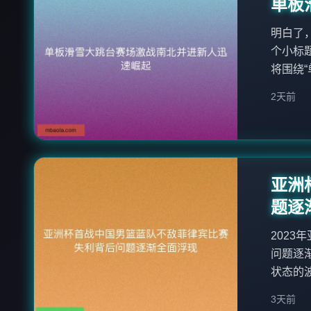
单板
明白了
个小标
将围绕“
2天前
亚洲
题逐
2023
问题逐
状态的波
3天前