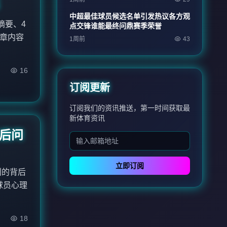
中超最佳球员候选名单引发热议各方观
摘要、4
点交锋谁能最终问鼎赛季荣誉
章内容
1周前
43
16
订阅更新
订阅我们的资讯推送，第一时间获取最
新体育资讯
后问
立即订阅
利的背后
球员心理
18