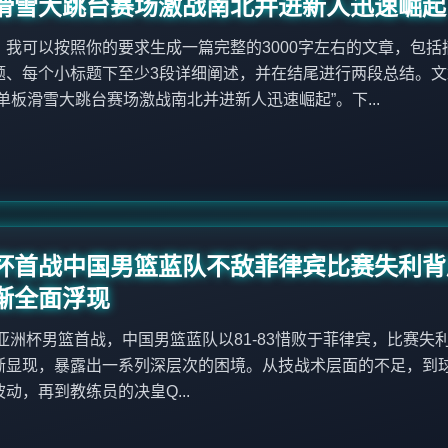
滑雪大跳台赛场激战南北并进新人迅速崛起
，我可以按照你的要求生成一篇完整的3000字左右的文章，包括
题、每个小标题下至少3段详细阐述，并在结尾进行两段总结。文
单板滑雪大跳台赛场激战南北并进新人迅速崛起”。下...
杯首战中国男篮蓝队不敌菲律宾比赛失利背
渐全面浮现
年亚洲杯男篮首战，中国男篮蓝队以81-83惜败于菲律宾，比赛失
渐显现，暴露出一系列深层次的困境。从技战术层面的不足，到
动，再到教练员的决皇Q...