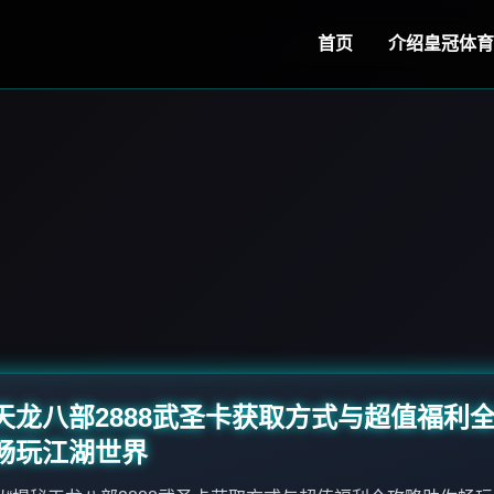
首页
介绍
皇冠体育
天龙八部2888武圣卡获取方式与超值福利
畅玩江湖世界