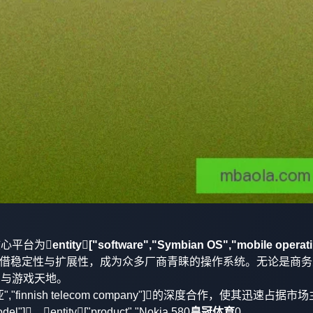
核心平台为
entity["software","Symbian OS","mobile operat
借稳定性与扩展性，成为众多厂商青睐的操作系统。无论是商务
用与游戏天地。
","finnish telecom company"]的深度合作，使其迅速占据市
del"]、entity["product","Nokia 580
皇冠体育
0