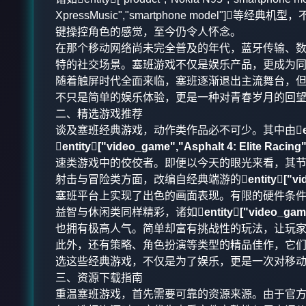
XpressMusic","smartphone model
键操控角色的感觉，至今仍令人怀念。
在那个移动网络尚未完全普及的年代，蓝牙传输、
特的社交场景。塞班游戏不仅是娱乐产品，更成为
随着触屏时代全面来临，塞班逐渐退出主流舞台，
不只是简单的娱乐体验，更是一种对青春岁月的回
二、精选游戏推荐
谈及塞班经典游戏，动作类作品必不可少。其中由

entity["video_game","Asphalt 4: Elite Racing
速类游戏中的佼佼者。即便以今天的眼光来看，其
射击与冒险类方面，改编自经典端游的
entity["
塞班平台上实现了出色的画面表现。有限的硬件条
益智与休闲类同样精彩，诸如
entity["video_g
也拥有极高人气。简单却富有挑战性的玩法，让玩
此外，还有策略、角色扮演等类型的精品佳作，它
选这些经典游戏，不仅是为了娱乐，更是一次对移
三、资源下载指南
重温塞班游戏，首先需要可靠的资源来源。由于官