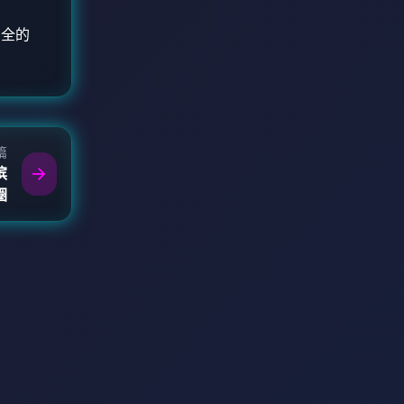
安全的
篇
滨
圈