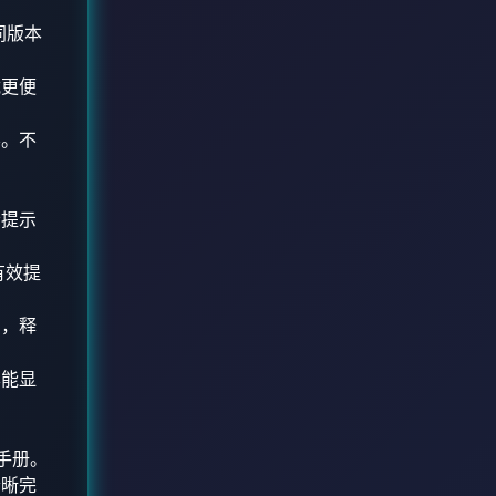
同版本
载更便
容。不
会提示
有效提
用，释
本能显
手册。
清晰完