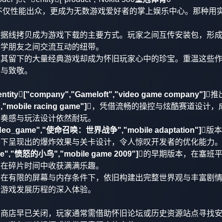
"]等经典机型，不仅性能出众，更成为无数游戏爱好者的掌上娱乐中心。那种
数据线拷贝成为游戏下载的主要方式。玩家之间互传安装包，形
同学朋友之间交流互动的纽带。
但其留下的大量经典游戏却成为怀旧玩家心中的珍宝。重温这些
望与致敬。
entity["company","Gameloft","video game company"]
推
","mobile racing game"]
，凭借流畅的操控与炫酷赛道设计，
节奏感与玩法设计依然耐玩。
video_game","使命召唤：世界战争","mobile adaptation"]
版本
件下呈现出的爆炸效果与关卡设计，令人惊叹开发者的优化能力
ame","愤怒的小鸟","mobile game 2009"]
的早期版本，在塞班
家在碎片时间中收获满满乐趣。
们在有限的屏幕与内存条件下，依旧构建出完整世界观与丰富剧
动游戏发展历程的深入体验。
方商店早已关闭，玩家通常需借助怀旧论坛或历史资源站点寻找