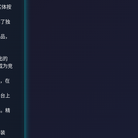
用实体按
成了独
作品，
出的
成为竞
，在
。
平台上
情。精
安装