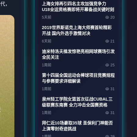
年代，
上海女排再引四名主攻加强竞争力
U18全运资格赛即将开幕备战关键时刻
5天前
20
2019世界斯诺克上海大师赛首轮精彩
开战 国内外选手激情对决
6天前
21
迪米特洛夫植发惊艳亮相网球赛场引发
全民关注
1周前
25
第十四届全国运动会棒球项目竞赛规程
与参赛要求详细解读
1周前
31
泉州轻工学院女篮首次征战CUBAL三
级联赛东南赛 全力冲击全国赛资格
1周前
31
拜仁近10场豪取35球 圣保利门神能否
上演零封奇迹挑战
1周前
29