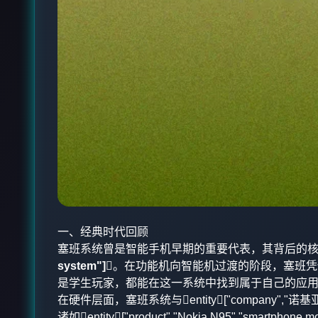
一、经典时代回顾
塞班系统曾是智能手机早期的重要代表，其背后的
system"]
。在功能机向智能机过渡的阶段，塞班凭
是学生玩家，都能在这一系统中找到属于自己的应
在硬件层面，塞班系统与entity["company","诺基亚
诸如entity["product","Nokia N95","smartphone mo