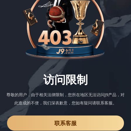
访问限制
尊敬的用户，由于相关法律限制，您所在地区无法访问J9产品，对
此造成的不便，我们深表歉意，您如有疑问请联系客服。
联系客服