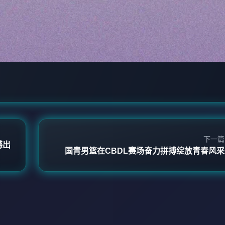
下一篇
憾出
国青男篮在CBDL赛场奋力拼搏绽放青春风采