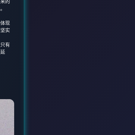
未来的
能。
都体现
了坚实
，只有
的延