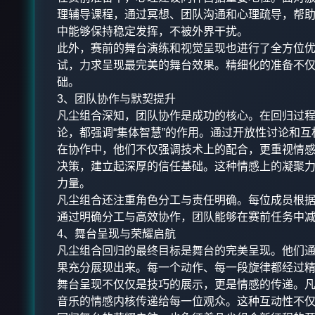
理辅导课程，通过冥想、团队沟通和心理疏导，帮
中能够保持稳定发挥，不被外界干扰。
此外，赛前的舞台演练和视觉呈现也进行了全方位
试，力求呈现最完美的舞台效果。精细化的准备不
础。
3、团队协作与默契提升
凡尘组合深知，团队协作是成功的核心。在回归过
论，都强调“集体智慧”的作用。通过开放性讨论和
在协作中，他们不仅强调技术上的配合，更重视情
决策，建立起深厚的信任基础。这种情感上的凝聚
力量。
凡尘组合还注重角色分工与责任明确。每位成员根
通过明确分工与高效协作，团队能够在赛前任务中
4、舞台呈现与荣耀启航
凡尘组合回归的最终目标是舞台的完美呈现。他们
果充分展现出来。每一个动作、每一段旋律都经过
舞台呈现不仅仅是技巧的展示，更是情感的传递。
音乐的情感内核传递给每一位观众。这种互动性不