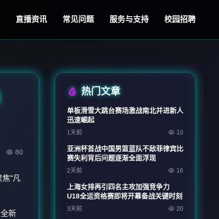
直播资讯
常见问题
服务与支持
校园招聘
热门文章
冲
单板滑雪大跳台赛场激战南北并进新人
迅速崛起
1天前
10
亚洲杯首战中国男篮蓝队不敌菲律宾比
80
赛失利背后问题逐渐全面浮现
2天前
16
焦“凡
上海女排再引四名主攻加强竞争力
U18全运资格赛即将开幕备战关键时刻
3天前
20
以全新