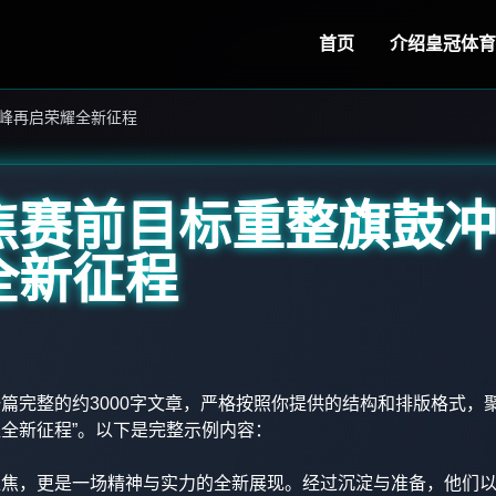
首页
介绍
皇冠体育
峰再启荣耀全新征程
焦赛前目标重整旗鼓
全新征程
篇完整的约3000字文章，严格按照你提供的结构和排版格式，聚
全新征程”。以下是完整示例内容：
聚焦，更是一场精神与实力的全新展现。经过沉淀与准备，他们