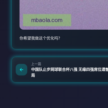
你希望我做这个优化吗？
上一篇
中国队止步网球联合杯八强 无缘四强席位遗
局