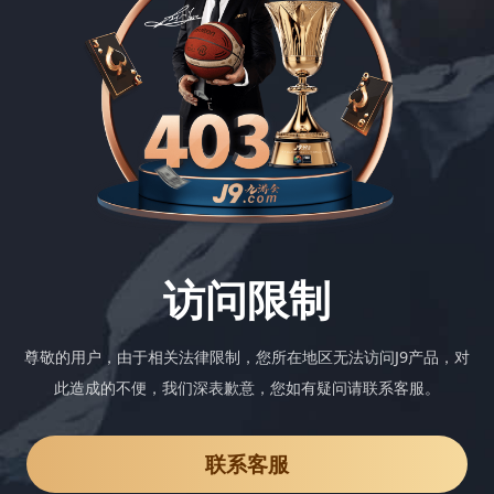
访问限制
尊敬的用户，由于相关法律限制，您所在地区无法访问J9产品，对
此造成的不便，我们深表歉意，您如有疑问请联系客服。
联系客服